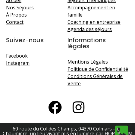
Accueil
Séjours Thématiques
Nos Séjours
Accompagnement en
À Propos
famille
Contact
Coaching en entreprise
Agenda des séjours
Suivez-nous
Informations
légales
Facebook
Mentions Légales
Instagram
Politique de Confidentialité
Conditions Générales de
Vente
60 route du Col des Champs, 04370 Colmars – La
Chaumière, un lieu vivant mis en lumière par HOPLA’COM