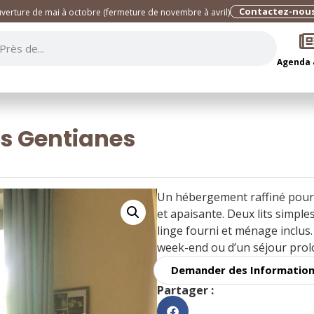
Contactez-nou
verture de mai à octobre (fermeture de novembre à avril)
Agenda
es Gentianes
Un hébergement raffiné pour
et apaisante. Deux lits simples
linge fourni et ménage inclus.
week-end ou d’un séjour prol
Demander des Informatio
Partager :